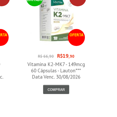
RTA
OFERTA
R$19
R$ 66,90
,90
0
Vitamina K2-MK7 - 149mcg
60 Cápsulas - Lauton***
c.
Data Venc. 30/08/2026
COMPRAR