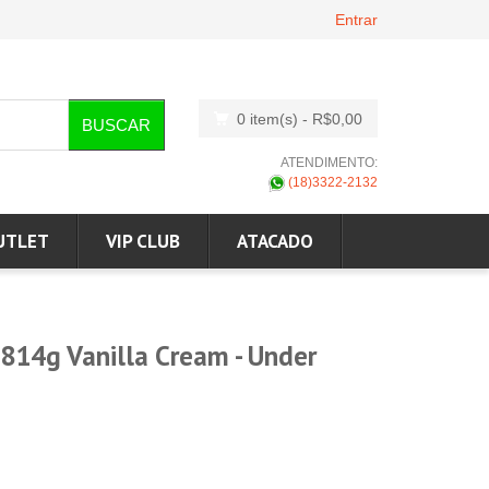
Entrar
0 item(s)
- R$0,00
BUSCAR
ATENDIMENTO:
(18)3322-2132
UTLET
VIP CLUB
ATACADO
1814g Vanilla Cream - Under