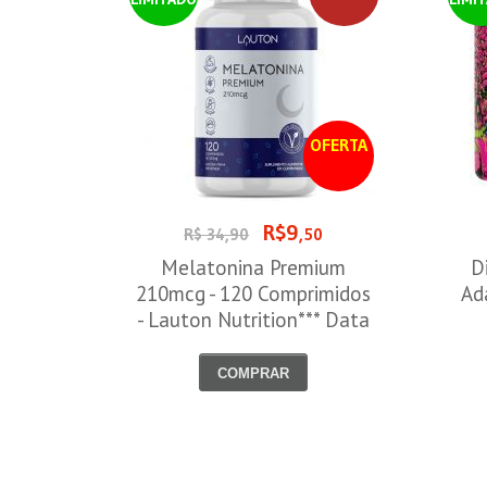
OFERTA
R$9
R$ 34,90
,50
Melatonina Premium
D
210mcg - 120 Comprimidos
Ad
- Lauton Nutrition*** Data
Venc. 30/08/2026
COMPRAR