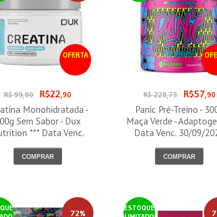
OFERTA
OFE
R$22
R$57
R$ 99,90
,90
R$ 228,75
,90
atina Monohidratada -
Panic Pré-Treino - 30
00g Sem Sabor - Dux
Maça Verde - Adaptoge
trition *** Data Venc.
Data Venc. 30/09/20
30/09/2026
COMPRAR
COMPRAR
QUE
ESTOQUE
72%
7
TADO
LIMITADO