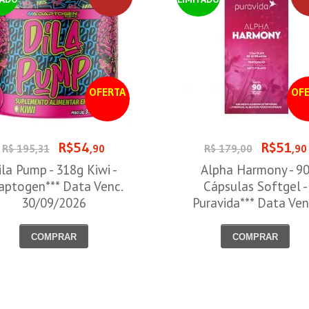
OFERTA
OFE
R$54
R$51
R$ 195,31
,90
R$ 179,00
,90
ila Pump - 318g Kiwi -
Alpha Harmony - 9
aptogen*** Data Venc.
Cápsulas Softgel -
30/09/2026
Puravida*** Data Ven
30/08/2026
COMPRAR
COMPRAR