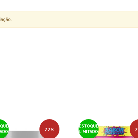
iação.
QUE
ESTOQUE
77%
7
TADO
LIMITADO