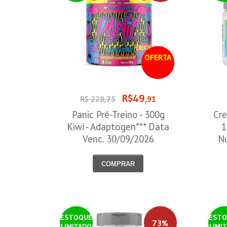
OFERTA
R$49
R$ 228,75
,91
Panic Pré-Treino - 300g
Cre
Kiwi - Adaptogen*** Data
1
Venc. 30/09/2026
Nu
COMPRAR
ESTOQUE
ESTO
73%
LIMITADO
LIMI