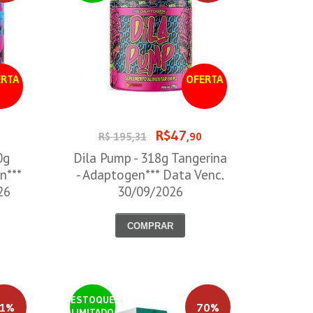
RTA
OFERTA
R$47
R$ 195,31
,90
0g
Dila Pump - 318g Tangerina
n***
- Adaptogen*** Data Venc.
26
30/09/2026
COMPRAR
ESTOQUE
1%
70%
LIMITADO