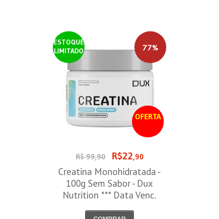
ESTOQUE
77%
LIMITADO
OFERTA
R$22
R$ 99,90
,90
Creatina Monohidratada -
100g Sem Sabor - Dux
Nutrition *** Data Venc.
30/09/2026