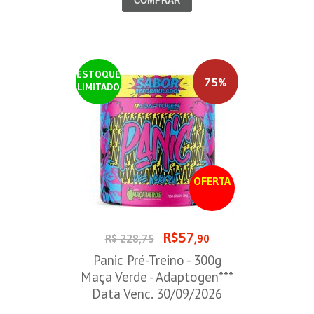
COMPRAR
ESTOQUE
75%
LIMITADO
OFERTA
R$57
R$ 228,75
,90
Panic Pré-Treino - 300g
Maça Verde - Adaptogen***
Data Venc. 30/09/2026