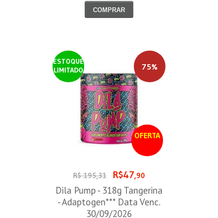
COMPRAR
ESTOQUE
75%
LIMITADO
OFERTA
R$47
R$ 195,31
,90
Dila Pump - 318g Tangerina
- Adaptogen*** Data Venc.
30/09/2026