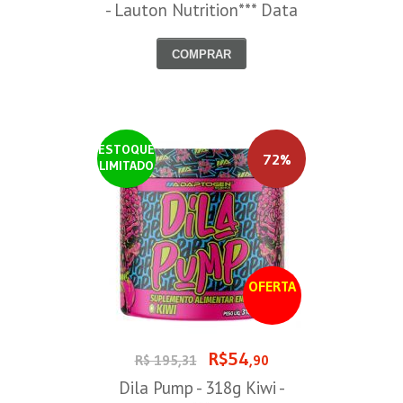
- Lauton Nutrition*** Data
Venc. 30/08/2026
COMPRAR
ESTOQUE
72%
LIMITADO
OFERTA
R$54
R$ 195,31
,90
Dila Pump - 318g Kiwi -