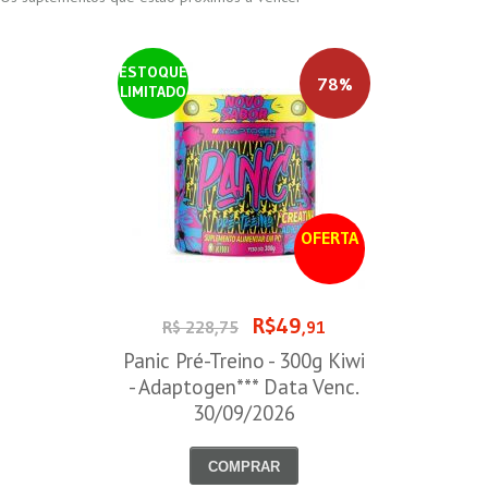
ESTOQUE
78%
LIMITADO
OFERTA
R$49
R$ 228,75
,91
Panic Pré-Treino - 300g Kiwi
- Adaptogen*** Data Venc.
30/09/2026
COMPRAR