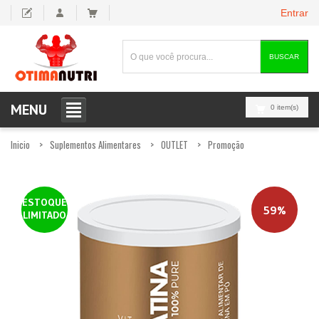
Entrar
BUSCAR
MENU
0 item(s)
Inicio
Suplementos Alimentares
OUTLET
Promoção
ESTOQUE
59%
LIMITADO