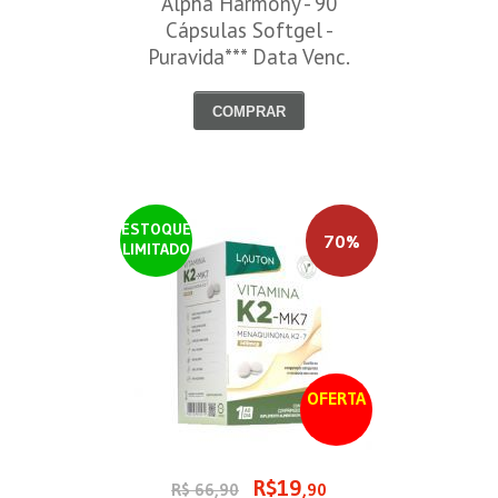
Alpha Harmony - 90
Cápsulas Softgel -
Puravida*** Data Venc.
30/08/2026
COMPRAR
ESTOQUE
70%
LIMITADO
OFERTA
R$19
R$ 66,90
,90