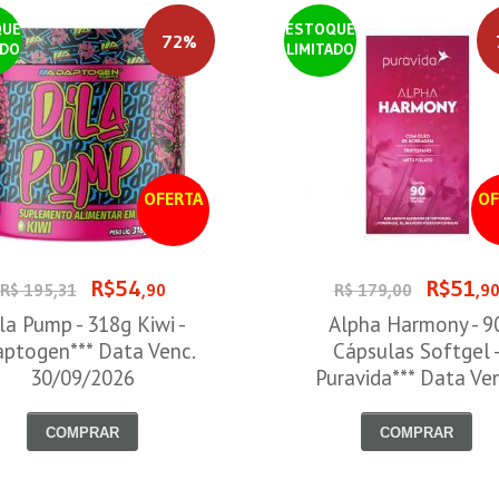
QUE
ESTOQUE
72%
ADO
LIMITADO
OFERTA
OF
R$54
R$51
R$ 195,31
,90
R$ 179,00
,9
la Pump - 318g Kiwi -
Alpha Harmony - 9
ptogen*** Data Venc.
Cápsulas Softgel 
30/09/2026
Puravida*** Data Ve
30/08/2026
COMPRAR
COMPRAR