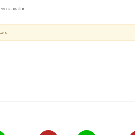
iro a avaliar!
ção.