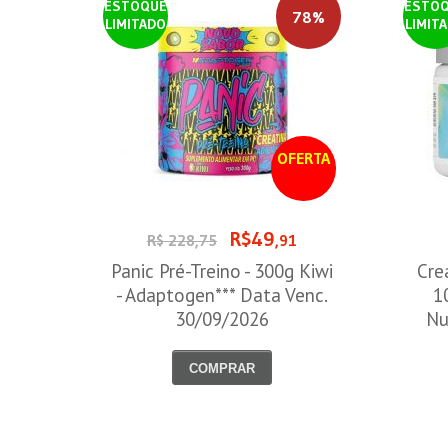
ESTOQUE
ESTO
78%
LIMITADO
LIMIT
OFERTA
R$49
R$ 228,75
,91
Panic Pré-Treino - 300g Kiwi
Cre
- Adaptogen*** Data Venc.
1
30/09/2026
Nu
COMPRAR