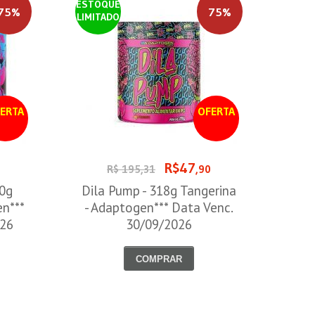
ESTOQUE
75%
75%
LIMITADO
ERTA
OFERTA
R$47
0
R$ 195,31
,90
00g
Dila Pump - 318g Tangerina
en***
- Adaptogen*** Data Venc.
026
30/09/2026
COMPRAR