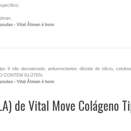
specífico;
Âtman.
psulas - Vital Âtman é bom
tipo II não desnaturado, antiumectantes dióxido de silício, celul
e. NÃO CONTÉM GLÚTEN.
psulas - Vital Âtman é bom
LA) de Vital Move Colágeno T