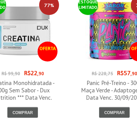
QUE
ESTOQUE
77%
ADO
LIMITADO
OFERTA
OF
R$22
R$57
R$ 99,90
,90
R$ 228,75
,9
atina Monohidratada -
Panic Pré-Treino - 3
00g Sem Sabor - Dux
Maça Verde - Adaptog
trition *** Data Venc.
Data Venc. 30/09/2
30/09/2026
COMPRAR
COMPRAR