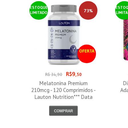
ESTOQUE
ESTO
73%
LIMITADO
LIMIT
OFERTA
R$9
R$ 34,90
,50
Melatonina Premium
Di
210mcg - 120 Comprimidos -
Ada
Lauton Nutrition*** Data
Venc. 30/08/2026
COMPRAR