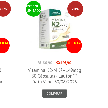
ESTOQUE
71%
70%
LIMITADO
ERTA
OFERTA
R$19
0
R$ 66,90
,90
0
Vitamina K2-MK7 - 149mcg
-
60 Cápsulas - Lauton***
nc.
Data Venc. 30/08/2026
COMPRAR