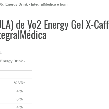
0g Energy Drink - IntegralMédica é bom
ULA) de Vo2 Energy Gel X-Caff
ntegralMédica
L
 Energy Drink -
% VD*
4 %
6 %
4 %