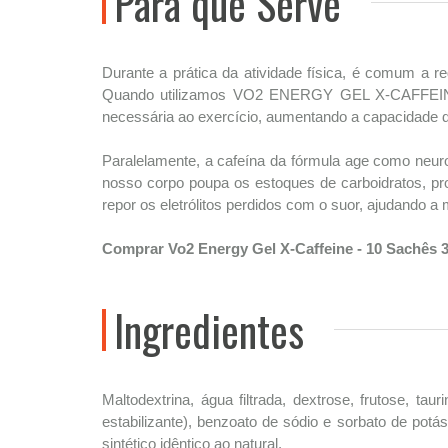
Para que Serve
Durante a prática da atividade física, é comum a r
Quando utilizamos VO2 ENERGY GEL X-CAFFEINE nos
necessária ao exercício, aumentando a capacidade do
Paralelamente, a cafeína da fórmula age como neuroe
nosso corpo poupa os estoques de carboidratos, pro
repor os eletrólitos perdidos com o suor, ajudando a 
Comprar Vo2 Energy Gel X-Caffeine - 10 Sachês 3
Ingredientes
Maltodextrina, água filtrada, dextrose, frutose, ta
estabilizante), benzoato de sódio e sorbato de potás
sintético idêntico ao natural.