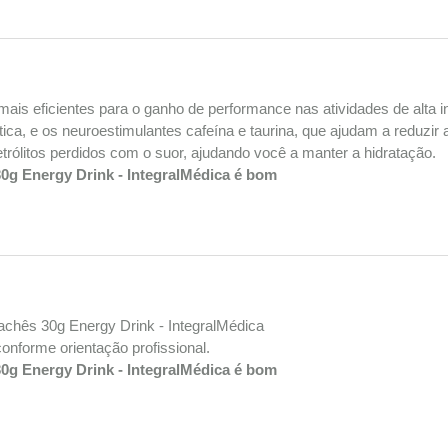
mais eficientes para o ganho de performance nas atividades de alta 
ica, e os neuroestimulantes cafeína e taurina, que ajudam a reduzir
trólitos perdidos com o suor, ajudando você a manter a hidratação.
0g Energy Drink - IntegralMédica é bom
achês 30g Energy Drink - IntegralMédica
nforme orientação profissional.
0g Energy Drink - IntegralMédica é bom