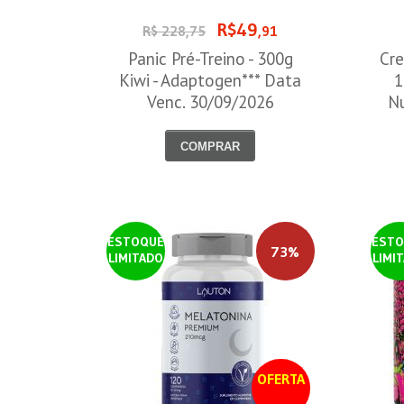
R$49
R$ 228,75
,91
Panic Pré-Treino - 300g
Cre
Kiwi - Adaptogen*** Data
1
Venc. 30/09/2026
Nu
COMPRAR
ESTOQUE
ESTO
73%
LIMITADO
LIMI
OFERTA