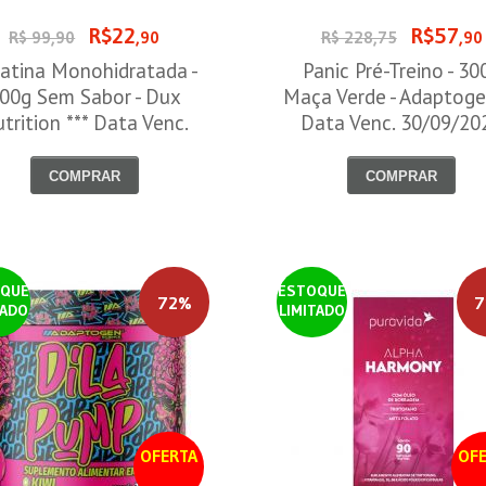
R$22
R$57
R$ 99,90
,90
R$ 228,75
,90
atina Monohidratada -
Panic Pré-Treino - 30
00g Sem Sabor - Dux
Maça Verde - Adaptoge
trition *** Data Venc.
Data Venc. 30/09/20
30/09/2026
COMPRAR
COMPRAR
QUE
ESTOQUE
72%
7
TADO
LIMITADO
OFERTA
OFE