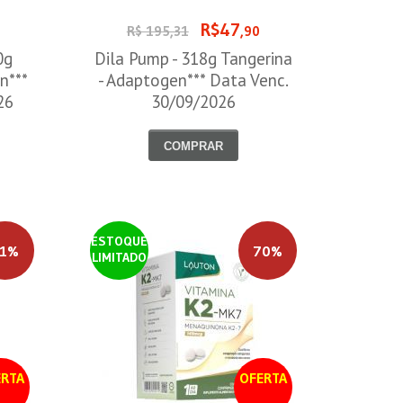
R$47
R$ 195,31
,90
0g
Dila Pump - 318g Tangerina
n***
- Adaptogen*** Data Venc.
26
30/09/2026
COMPRAR
ESTOQUE
1%
70%
LIMITADO
RTA
OFERTA