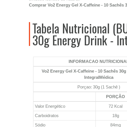
Comprar Vo2 Energy Gel X-Caffeine - 10 Sachês 3
Tabela Nutricional (B
30g Energy Drink - I
INFORMACAO NUTRICIONA
Vo2 Energy Gel X-Caffeine - 10 Sachês 30g
IntegralMédica
Porçao: 30g (1 Sachê )
PORÇÃO
Valor Energético
72 Kcal
Carboidratos
18g
Sódio
84mg