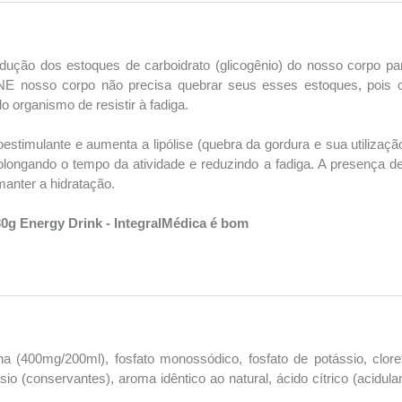
edução dos estoques de carboidrato (glicogênio) do nosso corpo para
so corpo não precisa quebrar seus esses estoques, pois o car
 organismo de resistir à fadiga.
stimulante e aumenta a lipólise (quebra da gordura e sua utilizaçã
longando o tempo da atividade e reduzindo a fadiga. A presença d
manter a hidratação.
0g Energy Drink - IntegralMédica é bom
urina (400mg/200ml), fosfato monossódico, fosfato de potássio, clor
sio (conservantes), aroma idêntico ao natural, ácido cítrico (acidu