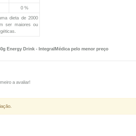
0 %
uma dieta de 2000
em ser maiores ou
géticas.
0g Energy Drink - IntegralMédica pelo menor preço
meiro a avaliar!
iação.