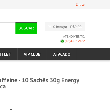
Entrar
0 item(s)
- R$0,00
BUSCAR
ATENDIMENTO:
(18)3322-2132
UTLET
VIP CLUB
ATACADO
affeine - 10 Sachês 30g Energy
ica