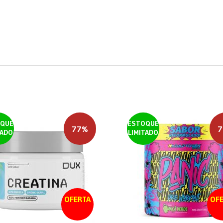
QUE
ESTOQUE
77%
7
TADO
LIMITADO
OFERTA
OFE