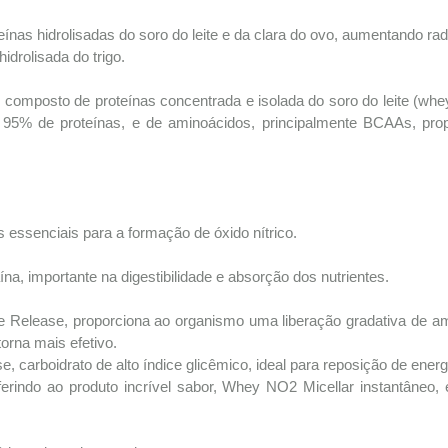
s hidrolisadas do soro do leite e da clara do ovo, aumentando ra
idrolisada do trigo.
mposto de proteínas concentrada e isolada do soro do leite (whey pr
 95% de proteínas, e de aminoácidos, principalmente BCAAs, propo
essenciais para a formação de óxido nítrico.
a, importante na digestibilidade e absorção dos nutrientes.
e Release, proporciona ao organismo uma liberação gradativa de am
orna mais efetivo.
 carboidrato de alto índice glicêmico, ideal para reposição de energi
erindo ao produto incrível sabor, Whey NO2 Micellar instantâneo