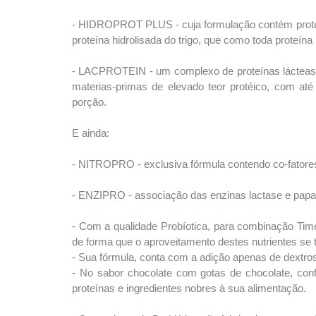
- HIDROPROT PLUS - cuja formulação contém proteína
proteína hidrolisada do trigo, que como toda proteína h
- LACPROTEIN - um complexo de proteínas lácteas co
materias-primas de elevado teor protéico, com até
porção.
E ainda:
- NITROPRO - exclusiva fórmula contendo co-fatores 
- ENZIPRO - associação das enzinas lactase e papaín
- Com a qualidade Probíotica, para combinação Tim
de forma que o aproveitamento destes nutrientes se t
- Sua fórmula, conta com a adição apenas de dextrose,
- No sabor chocolate com gotas de chocolate, conf
proteínas e ingredientes nobres à sua alimentação.