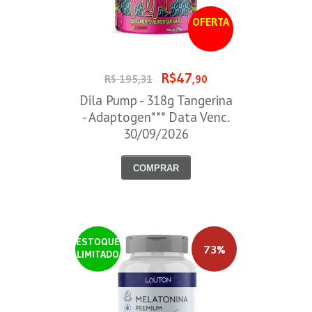
OFERTA
R$47
R$ 195,31
,90
Dila Pump - 318g Tangerina
- Adaptogen*** Data Venc.
30/09/2026
COMPRAR
ESTOQUE
73%
LIMITADO