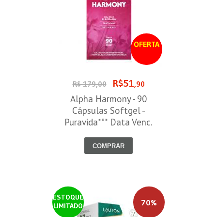
OFERTA
R$51
R$ 179,00
,90
Alpha Harmony - 90
Cápsulas Softgel -
Puravida*** Data Venc.
30/08/2026
COMPRAR
ESTOQUE
70%
LIMITADO