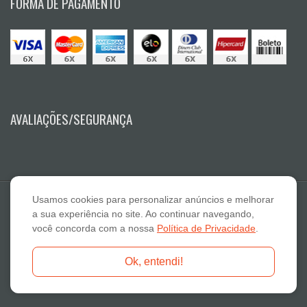
FORMA DE PAGAMENTO
AVALIAÇÕES/SEGURANÇA
Usamos cookies para personalizar anúncios e melhorar
a sua experiência no site. Ao continuar navegando,
você concorda com a nossa
Política de Privacidade
.
E A Lazaro Suplementos Alimentares ME - CNPJ: 19.789.048/0001-59
Ok, entendi!
Fone: 18-3322 2132 - E-mail: atendimento@otimanutri.com.br
Copyright © 2026 otimanutri.com.br - Todos os direitos reservados