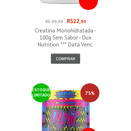
R$22
R$ 99,90
,90
Creatina Monohidratada -
100g Sem Sabor - Dux
Nutrition *** Data Venc.
30/09/2026
COMPRAR
ESTOQUE
75%
LIMITADO