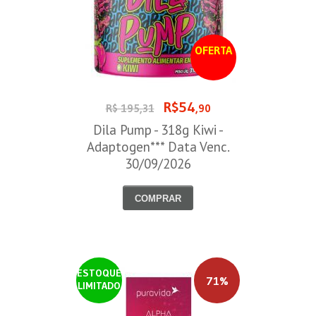
OFERTA
R$54
R$ 195,31
,90
Dila Pump - 318g Kiwi -
Adaptogen*** Data Venc.
30/09/2026
COMPRAR
ESTOQUE
71%
LIMITADO