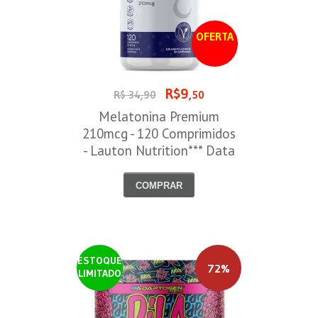
OFERTA
R$9
R$ 34,90
,50
Melatonina Premium
210mcg - 120 Comprimidos
- Lauton Nutrition*** Data
Venc. 30/08/2026
COMPRAR
ESTOQUE
72%
LIMITADO