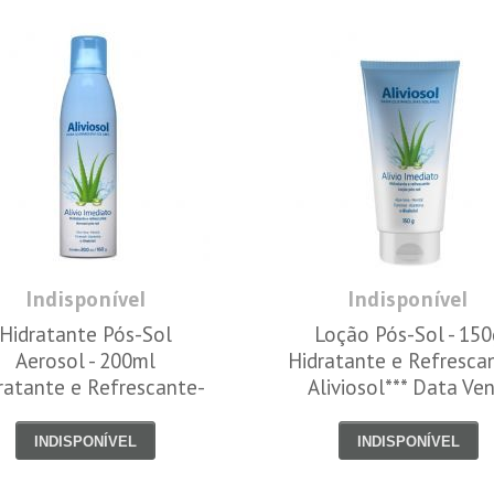
Indisponível
Indisponível
Hidratante Pós-Sol
Loção Pós-Sol - 150
Aerosol - 200ml
Hidratante e Refrescan
ratante e Refrescante-
Aliviosol*** Data Ven
liviosol*** Data Venc.
30/6/23
31/12/2022
INDISPONÍVEL
INDISPONÍVEL