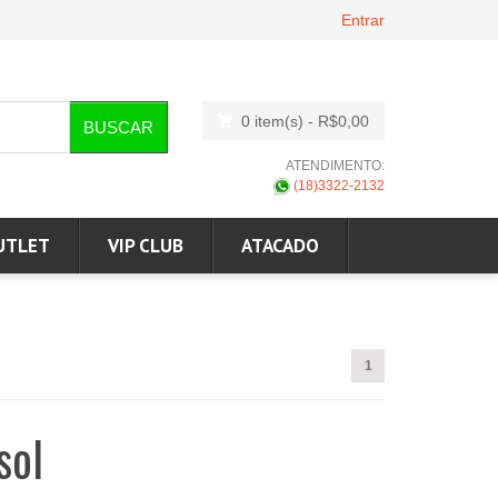
Entrar
0 item(s)
- R$0,00
BUSCAR
ATENDIMENTO:
(18)3322-2132
UTLET
VIP CLUB
ATACADO
1
sol