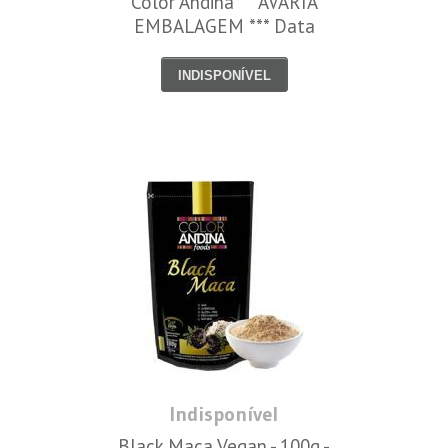
Color Andina*** AVARIA
EMBALAGEM *** Data
Venc. 16/05/2025
INDISPONÍVEL
Indisponível
Black Maca Vegan - 100g -