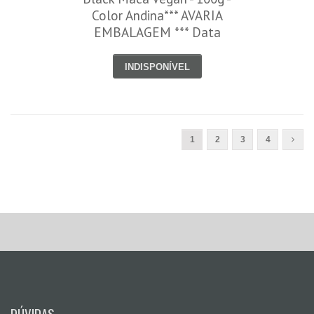
Color Andina*** AVARIA
EMBALAGEM *** Data
Venc. 15/09/2025
INDISPONÍVEL
1
2
3
4
DÚVIDAS