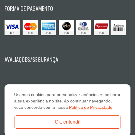
FORMA DE PAGAMENTO
AVALIAÇÕES/SEGURANÇA
Usamos cookies para personalizar anúncios e melhorar
a sua experiência no site. Ao continuar navegando,
você concorda com a nossa
Política de Privacidade
.
E A Lazaro Suplementos Alimentares ME - CNPJ: 19.789.048/0001-59
Ok, entendi!
Fone: 18-3322 2132 - E-mail: atendimento@otimanutri.com.br
Copyright © 2026 otimanutri.com.br - Todos os direitos reservados