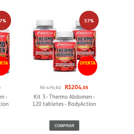
7%
57%
RTA
OFERTA
R$204
0
R$ 476,82
,88
n -
Kit 3 - Thermo Abdomen -
tion
120 tabletes - BodyAction
COMPRAR