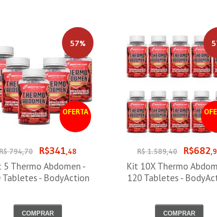
57%
5
OFERTA
OFE
R$341
R$682
R$ 794,70
,48
R$ 1.589,40
,
t 5 Thermo Abdomen -
Kit 10X Thermo Abdom
 Tabletes - BodyAction
120 Tabletes - BodyAc
COMPRAR
COMPRAR