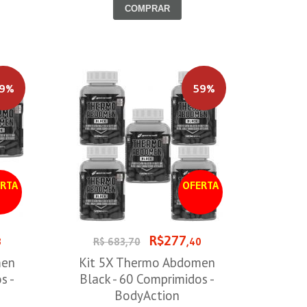
COMPRAR
9%
59%
RTA
OFERTA
R$277
3
R$ 683,70
,40
men
Kit 5X Thermo Abdomen
s -
Black - 60 Comprimidos -
BodyAction