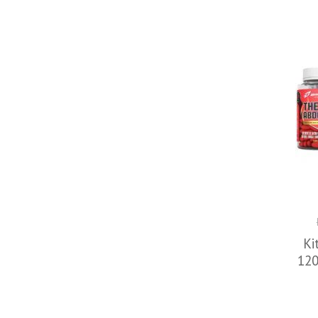
Ki
120