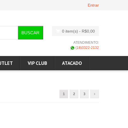
Entrar
0 item(s)
- R$0,00
BUSCAR
ATENDIMENTO:
(18)3322-2132
UTLET
VIP CLUB
ATACADO
1
2
3