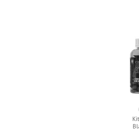
Ki
Bl