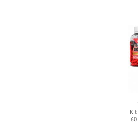
Ki
60