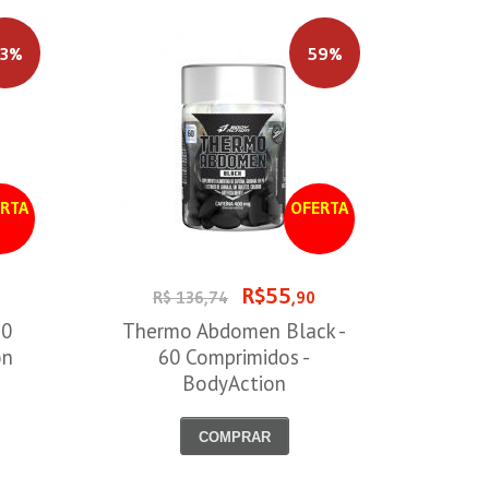
3%
59%
RTA
OFERTA
R$55
R$ 136,74
,90
60
Thermo Abdomen Black -
on
60 Comprimidos -
BodyAction
COMPRAR