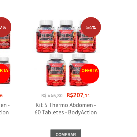
7%
54%
RTA
OFERTA
R$207
96
R$ 446,80
,11
en -
Kit 5 Thermo Abdomen -
tion
60 Tabletes - BodyAction
COMPRAR