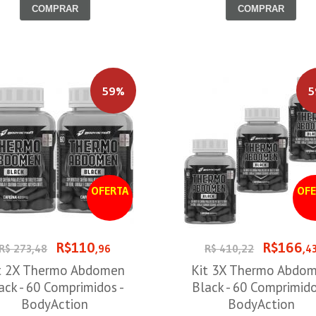
COMPRAR
COMPRAR
59%
5
OFERTA
OFE
R$110
R$166
R$ 273,48
,96
R$ 410,22
,4
t 2X Thermo Abdomen
Kit 3X Thermo Abdo
ack - 60 Comprimidos -
Black - 60 Comprimido
BodyAction
BodyAction