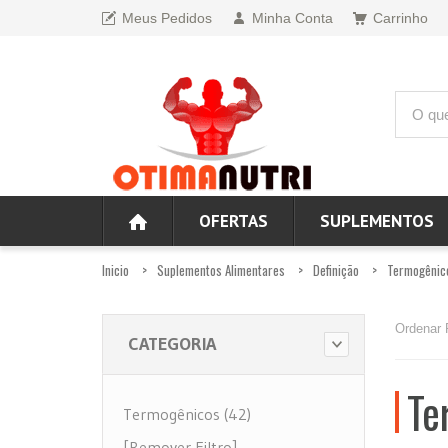
Meus Pedidos
Minha Conta
Carrinho
OFERTAS
SUPLEMENTOS
Inicio
Suplementos Alimentares
Definição
Termogênic
Ordenar 
CATEGORIA
Te
Termogênicos (42)
[Remover Filtro]