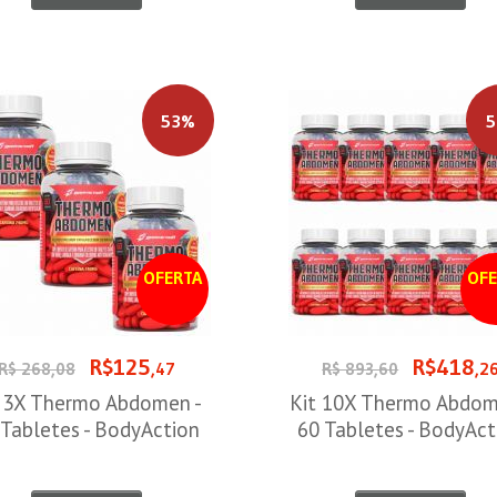
53%
5
OFERTA
OFE
R$125
R$418
R$ 268,08
,47
R$ 893,60
,2
t 3X Thermo Abdomen -
Kit 10X Thermo Abdom
 Tabletes - BodyAction
60 Tabletes - BodyAct