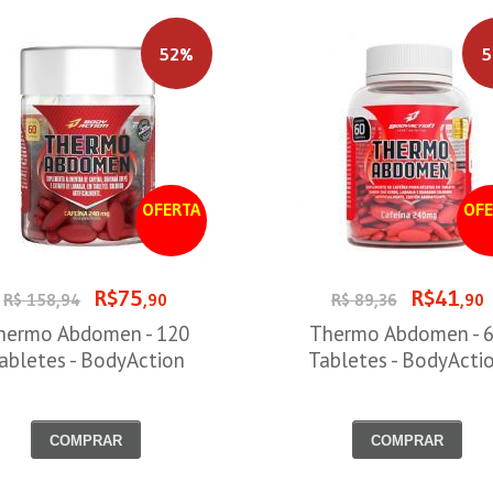
52%
5
OFERTA
OFE
R$75
R$41
R$ 158,94
,90
R$ 89,36
,90
hermo Abdomen - 120
Thermo Abdomen - 
abletes - BodyAction
Tabletes - BodyActi
COMPRAR
COMPRAR