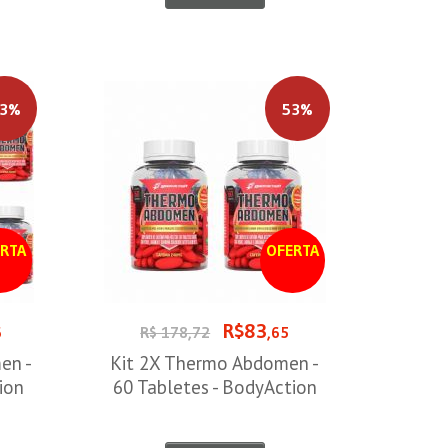
3%
53%
RTA
OFERTA
R$83
6
R$ 178,72
,65
en -
Kit 2X Thermo Abdomen -
ion
60 Tabletes - BodyAction