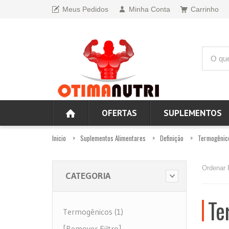
Meus Pedidos
Minha Conta
Carrinho
OFERTAS
SUPLEMENTOS
Inicio
Suplementos Alimentares
Definição
Termogênic
Ordenar 
CATEGORIA
Te
Termogênicos (1)
[Remover Filtro]