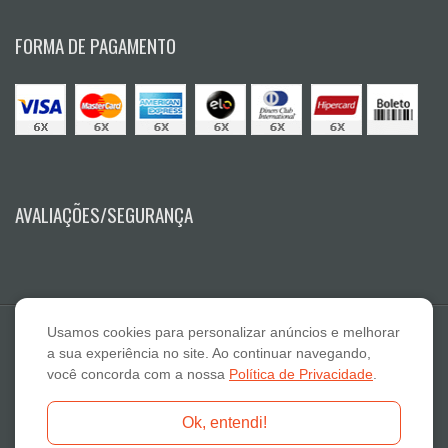
FORMA DE PAGAMENTO
AVALIAÇÕES/SEGURANÇA
Usamos cookies para personalizar anúncios e melhorar
a sua experiência no site. Ao continuar navegando,
você concorda com a nossa
Política de Privacidade
.
E A Lazaro Suplementos Alimentares ME - CNPJ: 19.789.048/0001-59
Ok, entendi!
Fone: 18-3322 2132 - E-mail: atendimento@otimanutri.com.br