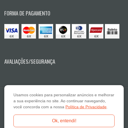
FORMA DE PAGAMENTO
AVALIAÇÕES/SEGURANÇA
Usamos cookies para personalizar anúncios e melhorar
a sua experiência no site. Ao continuar navegando,
você concorda com a nossa
Política de Privacidade
.
E A Lazaro Suplementos Alimentares ME - CNPJ: 19.789.048/0001-59
Ok, entendi!
Fone: 18-3322 2132 - E-mail: atendimento@otimanutri.com.br