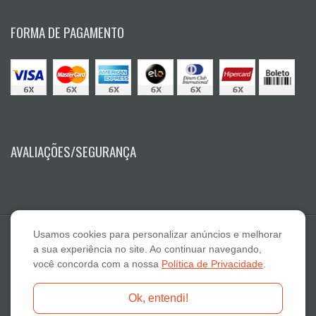
FORMA DE PAGAMENTO
AVALIAÇÕES/SEGURANÇA
Usamos cookies para personalizar anúncios e melhorar
a sua experiência no site. Ao continuar navegando,
você concorda com a nossa
Política de Privacidade
.
E A Lazaro Suplementos Alimentares ME - CNPJ: 19.789.048/0001-59
Ok, entendi!
Fone: 18-3322 2132 - E-mail: atendimento@otimanutri.com.br