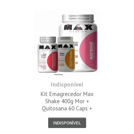
Indisponível
Kit Emagrecedor Max
Shake 400g Mor +
Quitosana 60 Caps +
Cromo 60 caps - Max
Titanium
INDISPONÍVEL