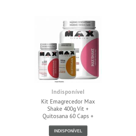
Indisponível
Kit Emagrecedor Max
Shake 400g Vit +
Quitosana 60 Caps +
Cromo 60 caps - Max
Titanium
INDISPONÍVEL