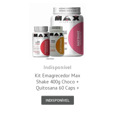
Indisponível
Kit Emagrecedor Max
Shake 400g Choco +
Quitosana 60 Caps +
Cromo 60 caps - Max
Titanium
INDISPONÍVEL