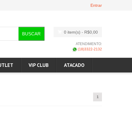
Entrar
0 item(s)
- R$0,00
BUSCAR
ATENDIMENTO:
(18)3322-2132
UTLET
VIP CLUB
ATACADO
1