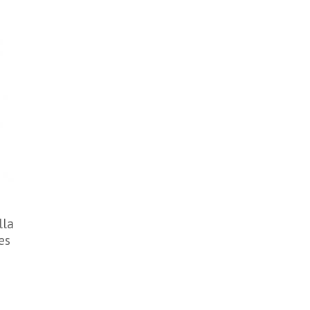
lla
es