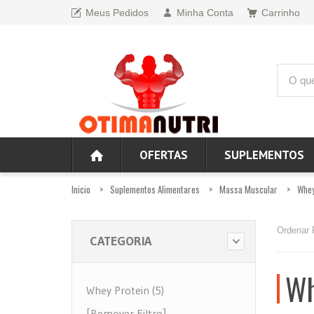
Meus Pedidos
Minha Conta
Carrinho
OFERTAS
SUPLEMENTOS
Inicio
Suplementos Alimentares
Massa Muscular
Whey
Ordenar 
CATEGORIA
Wh
Whey Protein (5)
[Remover Filtro]