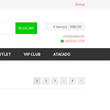
Entrar
0 item(s)
- R$0,00
BUSCAR
ATENDIMENTO:
(18)3322-2132
UTLET
VIP CLUB
ATACADO
1
2
3
...
8