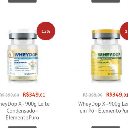
13%
1
R$349
R$349
R$ 399,00
,01
R$ 399,00
,0
eyDop X - 900g Leite
WheyDop X - 900g Le
Condensado -
em Pó - ElementoPu
ElementoPuro