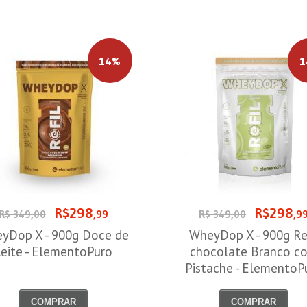
14%
1
R$298
R$298
R$ 349,00
,99
R$ 349,00
,9
yDop X - 900g Doce de
WheyDop X - 900g Ref
Leite - ElementoPuro
chocolate Branco c
Pistache - ElementoP
COMPRAR
COMPRAR