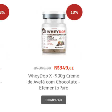
3%
13%
R$349
1
R$ 399,00
,01
WheyDop X - 900g Creme
-
de Avelã com Chocolate -
ElementoPuro
COMPRAR