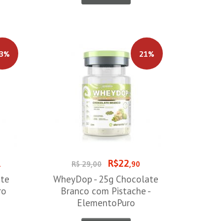
3%
21%
R$22
1
R$ 29,00
,90
ite
WheyDop - 25g Chocolate
ro
Branco com Pistache -
ElementoPuro