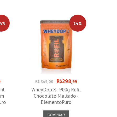
4%
14%
R$298
9
R$ 349,00
,99
il
WheyDop X - 900g Refil
om
Chocolate Maltado -
uro
ElementoPuro
COMPRAR