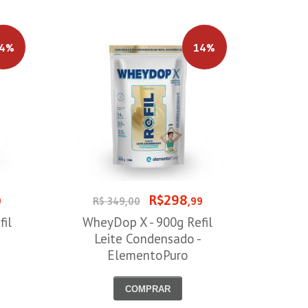
4%
14%
R$298
9
R$ 349,00
,99
il
WheyDop X - 900g Refil
Leite Condensado -
ElementoPuro
COMPRAR