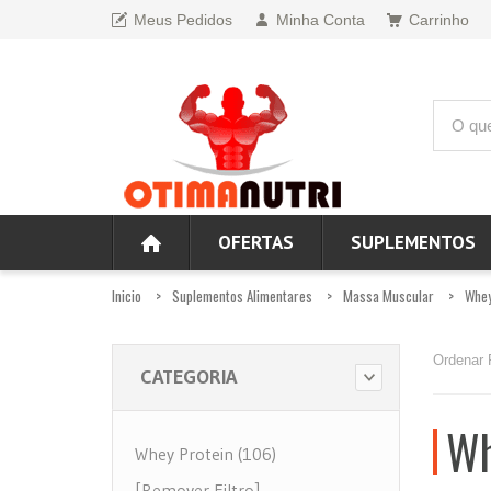
Meus Pedidos
Minha Conta
Carrinho
OFERTAS
SUPLEMENTOS
Inicio
Suplementos Alimentares
Massa Muscular
Whey
Ordenar 
CATEGORIA
Wh
Whey Protein (106)
[Remover Filtro]