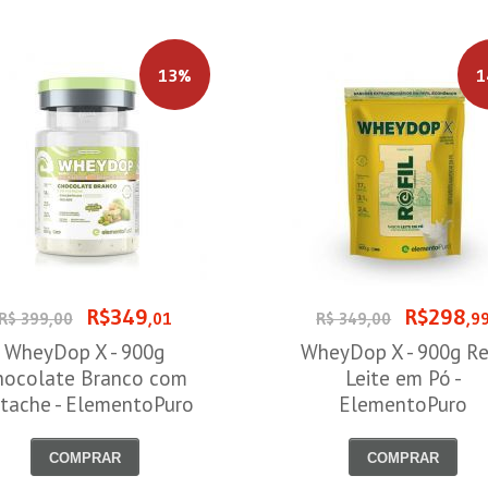
13%
1
R$349
R$298
R$ 399,00
,01
R$ 349,00
,9
WheyDop X - 900g
WheyDop X - 900g Ref
hocolate Branco com
Leite em Pó -
stache - ElementoPuro
ElementoPuro
COMPRAR
COMPRAR