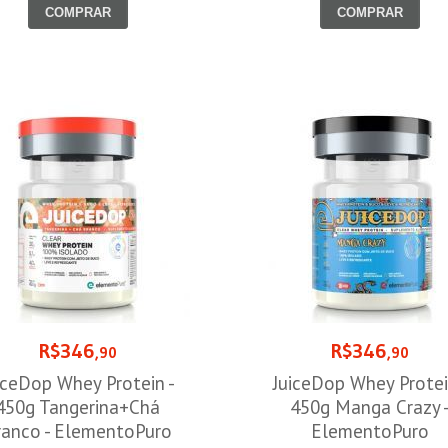
COMPRAR
COMPRAR
R$346
R$346
,90
,90
iceDop Whey Protein -
JuiceDop Whey Protei
450g Tangerina+Chá
450g Manga Crazy 
ranco - ElementoPuro
ElementoPuro