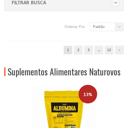
FILTRAR BUSCA
Ordenar Por:
Padrão
1
2
3
...
12
Suplementos Alimentares Naturovos
13%