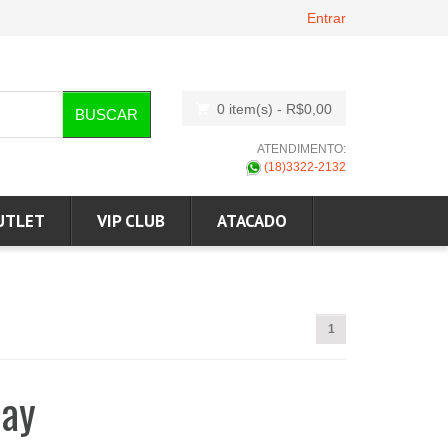
Entrar
0 item(s)
- R$0,00
BUSCAR
ATENDIMENTO:
(18)3322-2132
UTLET
VIP CLUB
ATACADO
1
Day