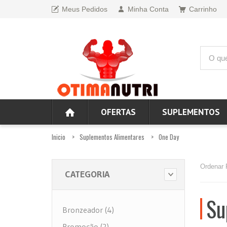
Meus Pedidos
Minha Conta
Carrinho
OFERTAS
SUPLEMENTOS
Inicio
Suplementos Alimentares
One Day
Ordenar 
CATEGORIA
Su
Bronzeador (4)
Promoção (2)