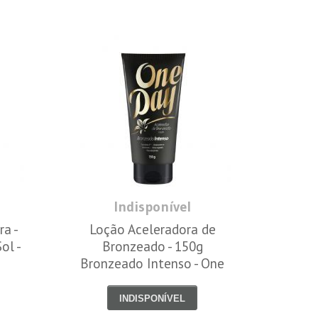
Indisponível
a -
Loção Aceleradora de
ol -
Bronzeado - 150g
Bronzeado Intenso - One
Day
INDISPONÍVEL