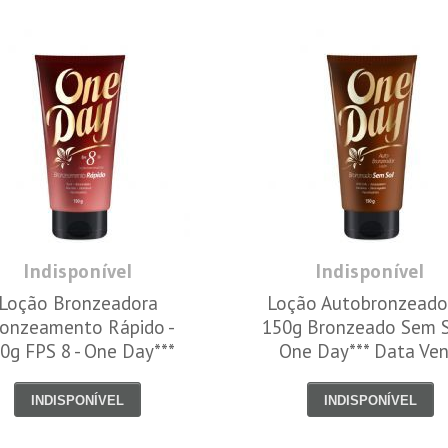
Indisponível
Indisponível
Loção Bronzeadora
Loção Autobronzeador
onzeamento Rápido -
150g Bronzeado Sem S
0g FPS 8 - One Day***
One Day*** Data Ven
ata Venc. 30/11/2022
30/12/2022
INDISPONÍVEL
INDISPONÍVEL