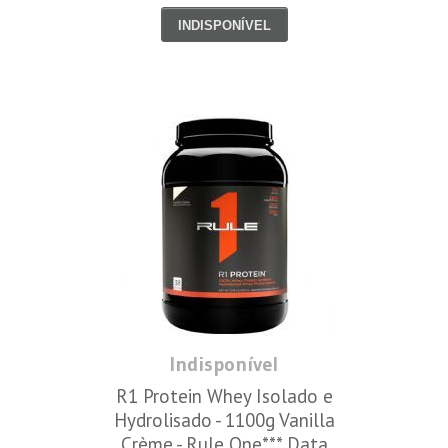
One*** Data Venc. 15/5/23
INDISPONÍVEL
Indisponível
R1 Protein Whey Isolado e
Hydrolisado - 1100g Vanilla
Crème - Rule One*** Data