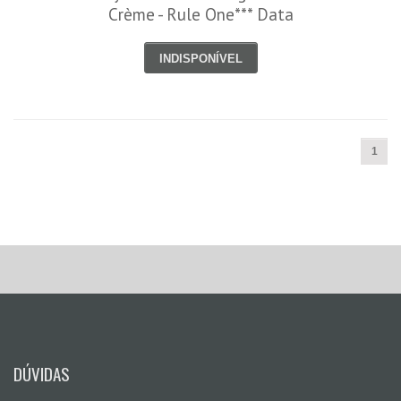
Crème - Rule One*** Data
Venc. 03/7/23
INDISPONÍVEL
1
DÚVIDAS