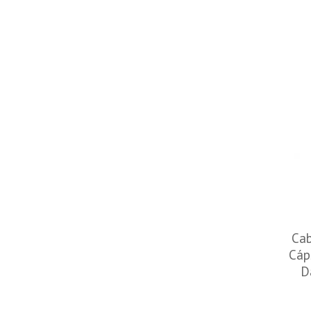
Cab
Cáp
D