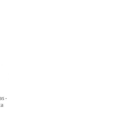
as -
ta